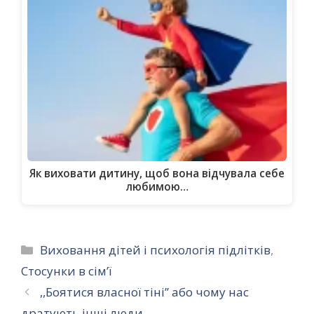
Як виховати дитину, щоб вона відчувала себе
любимою…
Категорії
Виховання дітей і психологія підлітків
,
Стосунки в сім’ї
,,Боятися власної тіні’’ або чому нас
дратують інші люди