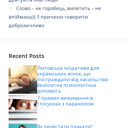
Слово – не горобець, вилетить – не
впіймаєш)) 3 причини говорити
доброзичливо
Recent Posts
Литовська ініціатива для
українських жінок, що
постраждали від насильства:
безплатна психологічна
допомога
7 правил виживання в
стосунках з параноїком
Як перестати плакати?