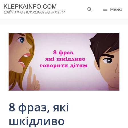
Перейти
Меню
до
вмісту
8 фраз, які
шкідливо