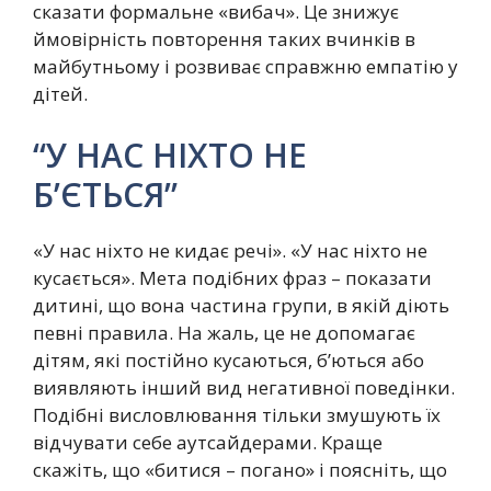
сказати формальне «вибач». Це знижує
ймовірність повторення таких вчинків в
майбутньому і розвиває справжню емпатію у
дітей.
“У НАС НІХТО НЕ
Б’ЄТЬСЯ”
«У нас ніхто не кидає речі». «У нас ніхто не
кусається». Мета подібних фраз – показати
дитині, що вона частина групи, в якій діють
певні правила. На жаль, це не допомагає
дітям, які постійно кусаються, б’ються або
виявляють інший вид негативної поведінки.
Подібні висловлювання тільки змушують їх
відчувати себе аутсайдерами. Краще
скажіть, що «битися – погано» і поясніть, що