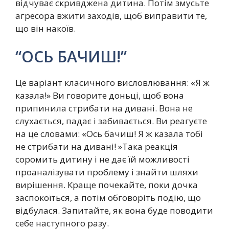
відчуває скривджена дитина. Потім змусьте
агресора вжити заходів, щоб виправити те,
що він накоїв.
“ОСЬ БАЧИШ!”
Це варіант класичного висловлювання: «Я ж
казала!» Ви говорите доньці, щоб вона
припинила стрибати на дивані. Вона не
слухається, падає і забивається. Ви реагуєте
на це словами: «Ось бачиш! Я ж казала тобі
не стрибати на дивані! »Така реакція
соромить дитину і не дає їй можливості
проаналізувати проблему і знайти шляхи
вирішення. Краще почекайте, поки дочка
заспокоїться, а потім обговоріть подію, що
відбулася. Запитайте, як вона буде поводити
себе наступного разу.