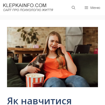
Перейти
Меню
до
вмісту
Як навчитися