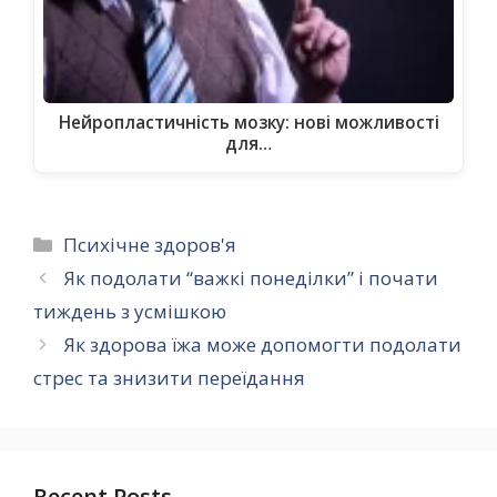
Нейропластичність мозку: нові можливості
для…
Категорії
Психічне здоров'я
Як подолати “важкі понеділки” і почати
тиждень з усмішкою
Як здорова їжа може допомогти подолати
стрес та знизити переїдання
Recent Posts