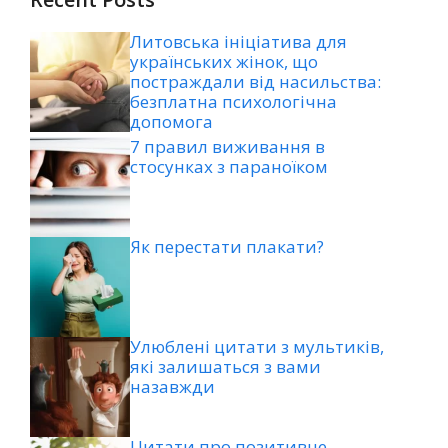
Литовська ініціатива для
українських жінок, що
постраждали від насильства:
безплатна психологічна
допомога
7 правил виживання в
стосунках з параноїком
Як перестати плакати?
Улюблені цитати з мультиків,
які залишаться з вами
назавжди
Цитати про позитивне