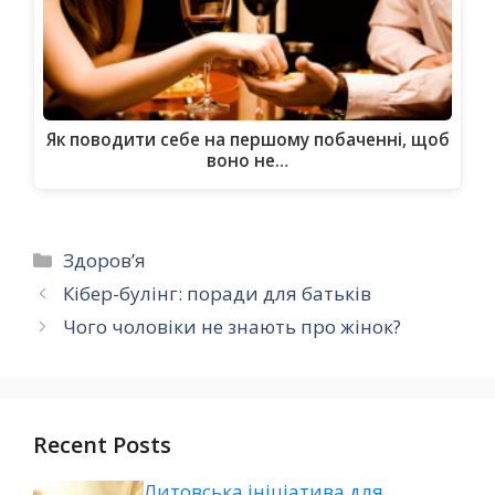
Як поводити себе на першому побаченні, щоб
воно не…
Категорії
Здоров’я
Кібер-булінг: поради для батьків
Чого чоловіки не знають про жінок?
Recent Posts
Литовська ініціатива для