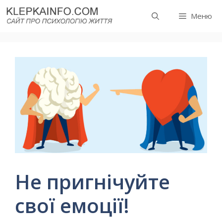
Перейти
Меню
до
вмісту
Не пригнічуйте
свої емоції!