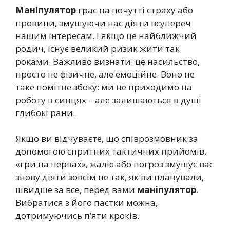
Маніпулятор
грає на почутті страху або
провини, змушуючи нас діяти всупереч
нашим інтересам. І якщо це найближчий
родич, існує великий ризик жити так
роками. Важливо визнати: це насильство,
просто не фізичне, але емоційне. Воно не
таке помітне збоку: ми не приходимо на
роботу в синцях – але залишаються в душі
глибокі рани.
Якщо ви відчуваєте, що співрозмовник за
допомогою спритних тактичних прийомів,
«гри на нервах», жалю або погроз змушує вас
знову діяти зовсім не так, як ви планували,
швидше за все, перед вами
маніпулятор
.
Вибратися з його пастки можна,
дотримуючись п’яти кроків.