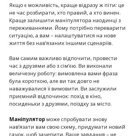
Якщо є можливість, краще відразу ж піти: це
не час розбирати, хто правий, а хто винен.
Краще залишити маніпулятора наодинці з
переживаннями. Йому потрібно переварити
ситуацію, а вам – налаштуватися на нове
життя без нав’язаних іншими сценаріїв.
Вам самим важливо відпочити, провести
час з друзями або з сім’єю. Ви виконали
величезну роботу: вимовлена вами фраза
була короткою, але ви так довго не
наважувалися її вимовити. Ви заслужили
приємний відпочинок: похід в кіно,
посиденьки з друзями, поїздку за місто.
Маніпулятор
може спробувати знову
нав’язати вам свою схему, придумати новий
гачок, щоб зачепити. Ваше завдання – не