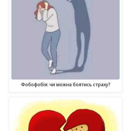
Фобофобія: чи можна боятись страху?