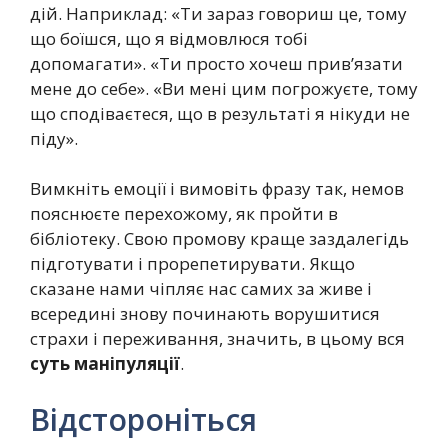
дій. Наприклад: «Ти зараз говориш це, тому
що боїшся, що я відмовлюся тобі
допомагати». «Ти просто хочеш прив’язати
мене до себе». «Ви мені цим погрожуєте, тому
що сподіваєтеся, що в результаті я нікуди не
піду».
Вимкніть емоції і вимовіть фразу так, немов
пояснюєте перехожому, як пройти в
бібліотеку. Свою промову краще заздалегідь
підготувати і прорепетирувати. Якщо
сказане нами чіпляє нас самих за живе і
всередині знову починають ворушитися
страхи і переживання, значить, в цьому вся
суть маніпуляції
.
Відстороніться