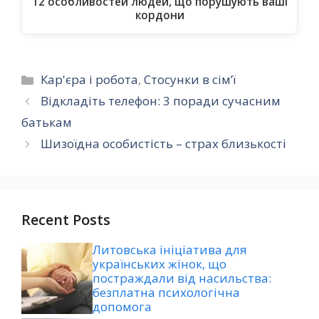
12 особливостей людей, що порушують ваші
кордони
Категорії
Кар'єра і робота
,
Стосунки в сім’ї
Відкладіть телефон: 3 поради сучасним
батькам
Шизоїдна особистість – страх близькості
Recent Posts
Литовська ініціатива для
українських жінок, що
постраждали від насильства:
безплатна психологічна
допомога