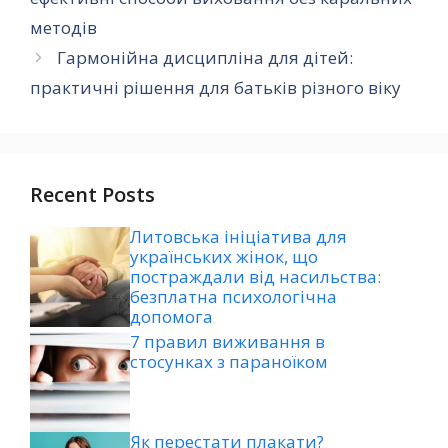
методів
Гармонійна дисципліна для дітей:
практичні рішення для батьків різного віку
Recent Posts
Литовська ініціатива для
українських жінок, що
постраждали від насильства:
безплатна психологічна
допомога
7 правил виживання в
стосунках з параноїком
Як перестати плакати?