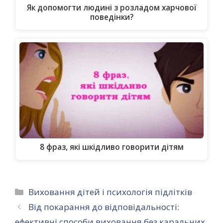
Як допомогти людині з розладом харчової
поведінки?
8 фраз, які шкідливо говорити дітям
Категорії
Виховання дітей і психологія підлітків
Від покарання до відповідальності:
ефективні способи виховання без каральних