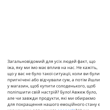
Загальновідомий для усіх людей факт, що
їжа, яку ми їмо має вплив на нас. Не кажіть,
що у вас не було такої ситуації, коли ви були
пригнічені або відчували сум, а потім йшли
у магазин, щоб купити солоденького, щоб
поліпшити свій настрій? Було! Авжеж було,
але чи завжди продукти, які ми обираємо
для покращення нашого емоційного стану є