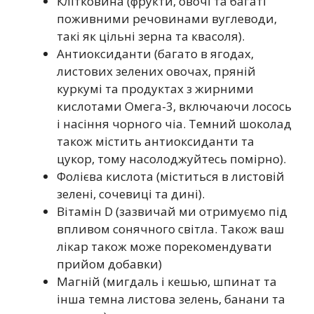
Клітковина (фрукти, овочі та багаті
поживними речовинами вуглеводи,
такі як цільні зерна та квасоля).
Антиоксиданти (багато в ягодах,
листових зелених овочах, пряній
куркумі та продуктах з жирними
кислотами Омега-3, включаючи лосось
і насіння чорного чіа. Темний шоколад
також містить антиоксиданти та
цукор, тому насолоджуйтесь помірно).
Фолієва кислота (міститься в листовій
зелені, сочевиці та дині).
Вітамін D (зазвичай ми отримуємо під
впливом сонячного світла. Також ваш
лікар також може порекомендувати
прийом добавки)
Магній (мигдаль і кешью, шпинат та
інша темна листова зелень, банани та