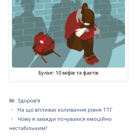
Булінг: 10 міфів та фактів
Категорії
Здоров’я
На що впливає коливання рівня ТТГ
Чому я завжди почуваюся емоційно
нестабільним?