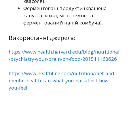
квасоля).
Ферментовані продукти (квашена
капуста, кімчі, місо, темпе та
ферментований напій комбуча).
Використанні джерела:
https://www.health.harvard.edu/blog/nutritional
-psychiatry-your-brain-on-food-201511168626
https://www.healthline.com/nutrition/diet-and-
mental-health-can-what-you-eat-affect-how-
you-feel