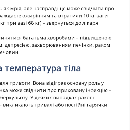
ь як мрія, але насправді це може свідчити про
траждаєте ожирінням та втратили 10 кг ваги
 при вазі 68 кг) – звернуться до лікаря.
чинятися багатьма хворобами – підвищеною
м, депресією, захворюванням печінки, раком
ечовин.
а температура тіла
ля тривоги. Вона відіграє основну роль у
анка може свідчити про приховану інфекцію –
уберкульозу. У деяких випадках ракові
и – викликають тривалі або постійні гарячки.