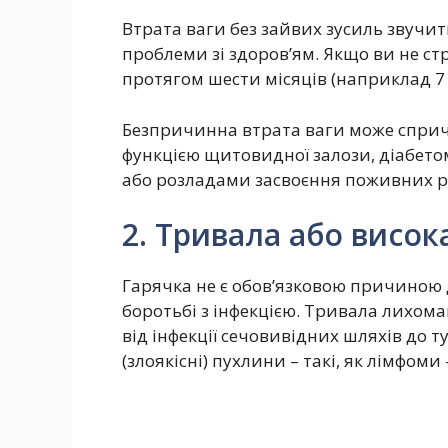
Втрата ваги без зайвих зусиль звучит
проблеми зі здоров’ям. Якщо ви не с
протягом шести місяців (наприклад 7 кг
Безпричинна втрата ваги може спри
функцією щитовидної залози, діабето
або розладами засвоєння поживних р
2. Тривала або висок
Гарячка не є обов’язковою причиною д
боротьбі з інфекцією. Тривала лихом
від інфекції сечовивідних шляхів до т
(злоякісні) пухлини – такі, як лімфом