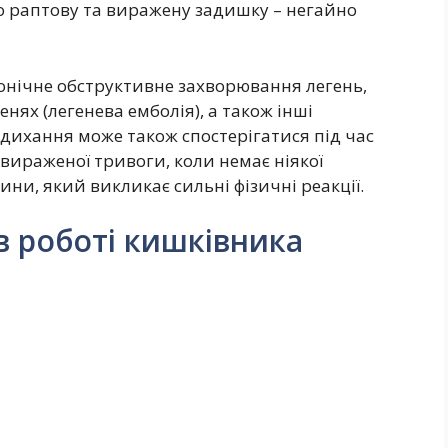
о раптову та виражену задишку – негайно
нічне обструктивне захворювання легень,
енях (легенева емболія), а також інші
 дихання може також спостерігатися під час
 вираженої тривоги, коли немає ніякої
ни, який викликає сильні фізичні реакції.
 в роботі кишківника