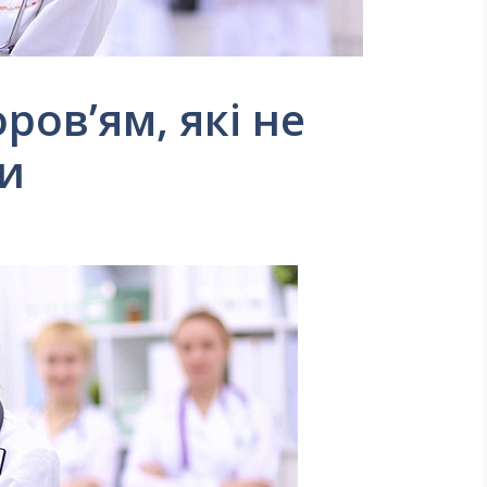
ров’ям, які не
ти