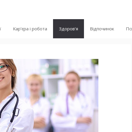
ї
Кар’єра і робота
Здоров’я
Відпочинок
Пс