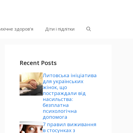
ихічне здоров’я
Діти і підлітки
Recent Posts
Литовська ініціатива
для українських
жінок, що
постраждали від
насильства:
безплатна
психологічна
допомога
7 правил виживання
в стосунках з