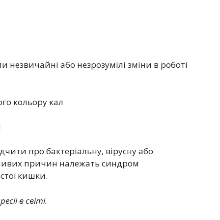
ли незвичайні або незрозумілі зміни в роботі
го кольору кал
ї
дчити про бактеріальну, вірусну або
жливих причин належать синдром
стої кишки.
сії в світі.