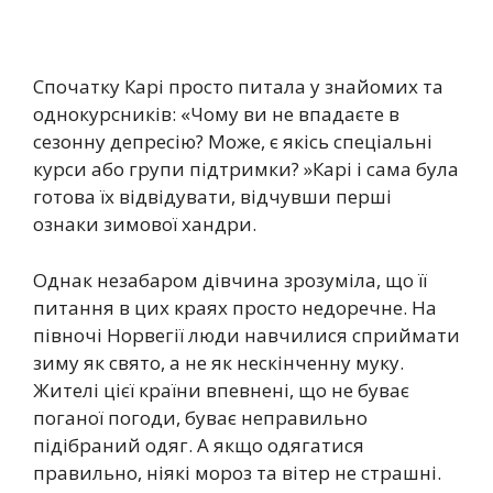
Спочатку Карі просто питала у знайомих та
однокурсників: «Чому ви не впадаєте в
сезонну депресію? Може, є якісь спеціальні
курси або групи підтримки? »Карі і сама була
готова їх відвідувати, відчувши перші
ознаки зимової хандри.
Однак незабаром дівчина зрозуміла, що її
питання в цих краях просто недоречне. На
півночі Норвегії люди навчилися сприймати
зиму як свято, а не як нескінченну муку.
Жителі цієї країни впевнені, що не буває
поганої погоди, буває неправильно
підібраний одяг. А якщо одягатися
правильно, ніякі мороз та вітер не страшні.