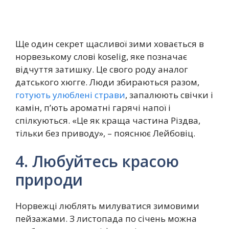
Ще один секрет щасливої зими ховається в
норвезькому слові koselig, яке позначає
відчуття затишку. Це свого роду аналог
датського хюгге. Люди збираються разом,
готують улюблені страви
, запалюють свічки і
камін, п’ють ароматні гарячі напої і
спілкуються. «Це як краща частина Різдва,
тільки без приводу», – пояснює Лейбовіц.
4. Любуйтесь красою
природи
Норвежці люблять милуватися зимовими
пейзажами. З листопада по січень можна