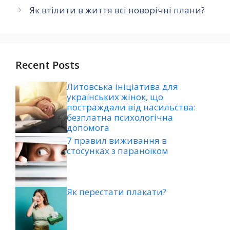
Як втілити в життя всі новорічні плани?
Recent Posts
Литовська ініціатива для
українських жінок, що
постраждали від насильства:
безплатна психологічна
допомога
7 правил виживання в
стосунках з параноїком
Як перестати плакати?