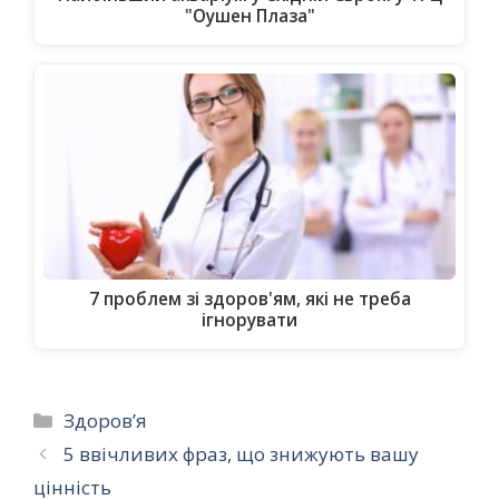
"Оушен Плаза"
7 проблем зі здоров'ям, які не треба
ігнорувати
Категорії
Здоров’я
5 ввічливих фраз, що знижують вашу
цінність