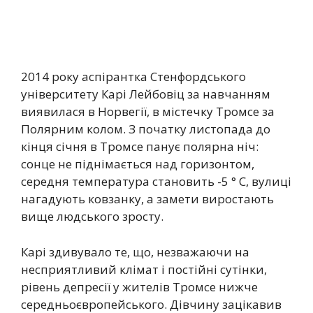
2014 року аспірантка Стенфордського
університету Карі Лейбовіц за навчанням
виявилася в Норвегії, в містечку Тромсе за
Полярним колом. З початку листопада до
кінця січня в Тромсе панує полярна ніч:
сонце не піднімається над горизонтом,
середня температура становить -5 ° С, вулиці
нагадують ковзанку, а замети виростають
вище людського зросту.
Карі здивувало те, що, незважаючи на
несприятливий клімат і постійні сутінки,
рівень депресії у жителів Тромсе нижче
середньоєвропейського. Дівчину зацікавив