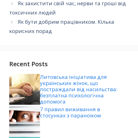
Як захистити свій час, нерви та гроші від
токсичних людей
Як бути добрим працівником. Кілька
корисних порад
Recent Posts
Литовська ініціатива для
українських жінок, що
постраждали від насильства:
безплатна психологічна
допомога
7 правил виживання в
стосунках з параноїком