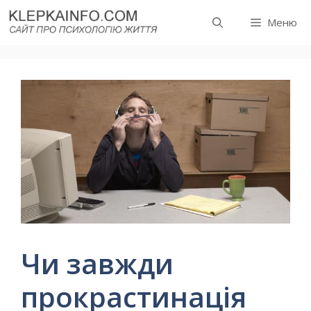
Перейти
Меню
до
вмісту
Чи завжди
прокрастинація