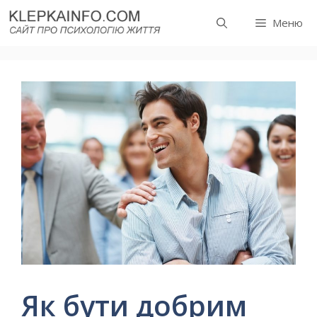
Перейти
Меню
до
вмісту
Як бути добрим