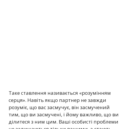
Таке ставлення називається «розумінням
серця». Навіть якщо партнер не завжди
розуміє, що вас засмучує, він засмучений
тим, що ви засмучені, і йому важливо, що ви
ділитеся з ним цим. Ваші особисті проблеми
не залишаються тільки вашими, а стають