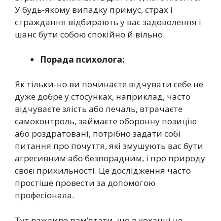
У будь-якому випадку примус, страх і
страждання відбирають у вас задоволення і
шанс бути собою спокійно й вільно.
Порада психолога:
Як тільки-но ви починаєте відчувати себе не
дуже добре у стосунках, наприклад, часто
відчуваєте злість або печаль, втрачаєте
самоконтроль, займаєте оборонну позицію
або роздратовані, потрібно задати собі
питання про почуття, які змушують вас бути
агресивним або безпорадним, і про природу
своєї прихильності. Це дослідження часто
простіше провести за допомогою
професіонала.
Тут важливо пам’ятати, що в коханні не