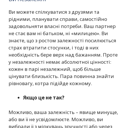
Ви можете спілкуватися з друзями та
рідними, планувати справи, самостійно
задовольняти власні потреби. Ваш партнер
не стає вам ні батьком, ні «милицею». Ви
знаєте, що з ростом залежності посилюється
страх втратити стосунки, і тоді в них
необхідність бере верх над бажанням. Проте
у незалежності немає абсолютної цінності:
кожен в парі незалежний, щоб більше
цінувати близькість. Пара повинна знайти
рівновагу, котра підійде кожному.
Якщо це не так?
Можливо, ваша залежність – явище минуще,
або ви її не усвідомлюєте. Можливо, ви
вибрали її з міркувань зручності або через