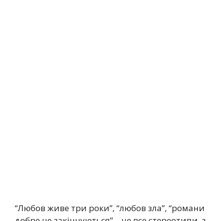
“Любов живе три роки”, “любов зла”, “романи
добре не закінчуються” – це все стереотипи, з