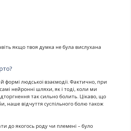
авіть якщо твоя думка не була вислухана
рто?
й формі людської взаємодії. Фактично, при
самі нейронні шляхи, як і тоді, коли ми
ідторгнення так сильно болить. Цікаво, що
и, наше відчуття суспільного болю також
ати до якогось роду чи племені – було