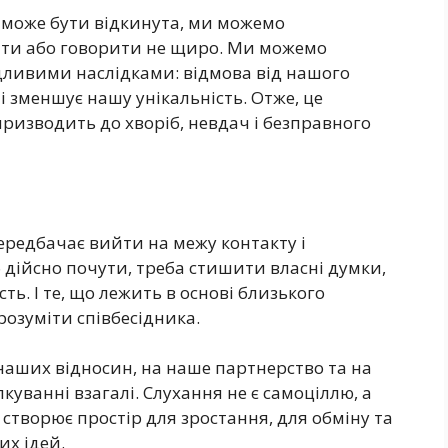
 може бути відкинута, ми можемо
чати або говорити не щиро. Ми можемо
ідливими наслідками: відмова від нашого
і зменшує нашу унікальність. Отже, це
ризводить до хворіб, невдач і безправного
ередбачає вийти на межу контакту і
 дійсно почути, треба стишити власні думки,
ь. І те, що лежить в основі близького
зрозуміти співбесідника.
ь наших відносин, на наше партнерство та на
лкуванні взагалі. Слухання не є самоціллю, а
створює простір для зростання, для обміну та
их ідей.