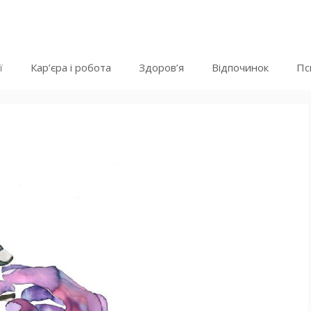
ї
Кар’єра і робота
Здоров’я
Відпочинок
Пс