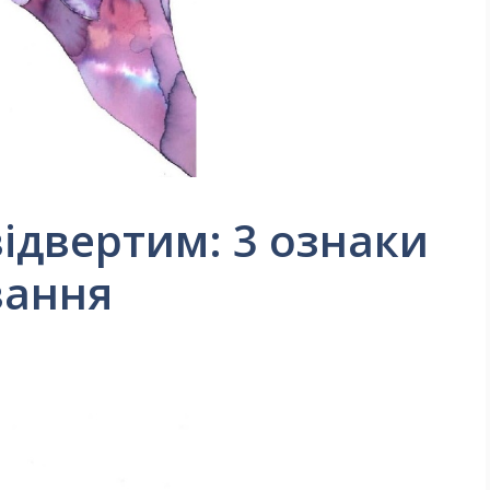
відвертим: 3 ознаки
вання