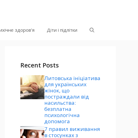
ихічне здоров’я
Діти і підлітки
Recent Posts
Литовська ініціатива
для українських
жінок, що
постраждали від
насильства:
безплатна
психологічна
допомога
7 правил виживання
в стосунках з