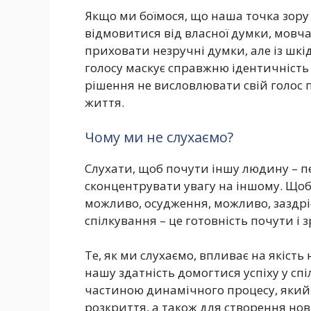
Якщо ми боїмося, що наша точка зору
відмовитися від власної думки, мов
приховати незручні думки, але із шк
голосу маскує справжню ідентичність 
рішення не висловлювати свій голос п
життя.
Чому ми не слухаємо?
Слухати, щоб почути іншу людину – п
сконцентрувати увагу на іншому. Щоб
можливо, осудження, можливо, заздріст
спілкування – це готовність почути і 
Те, як ми слухаємо, впливає на якіст
нашу здатність домогтися успіху у спі
частиною динамічного процесу, який 
розкриття, а також для створення нов