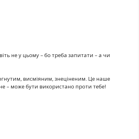
іть не у цьому – бо треба запитати – а чи
торгнутим, висміяним, знеціненим. Це наше
ане – може бути використано проти тебе!