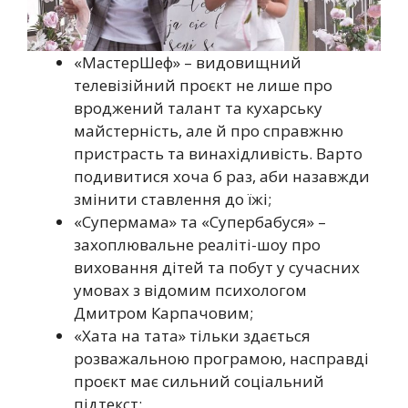
«МастерШеф» – видовищний
телевізійний проєкт не лише про
вроджений талант та кухарську
майстерність, але й про справжню
пристрасть та винахідливість. Варто
подивитися хоча б раз, аби назавжди
змінити ставлення до їжі;
«Супермама» та «Супербабуся» –
захоплювальне реаліті-шоу про
виховання дітей та побут у сучасних
умовах з відомим психологом
Дмитром Карпачовим;
«Хата на тата» тільки здається
розважальною програмою, насправді
проєкт має сильний соціальний
підтекст;