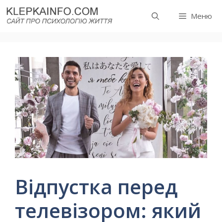
Перейти
Меню
до
вмісту
Відпустка перед
телевізором: який