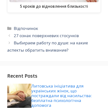
5 кроків до відновлення близькості
Категорії
Відпочинок
27 ознак поверхневих стосунків
Выбираем работу по душе: на какие
аспекты обратить внимание?
Recent Posts
Литовська ініціатива для
українських жінок, що
постраждали від насильства:
безплатна психологічна
допомога