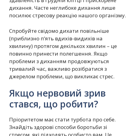
здавленість в грудній клітці і прискорене
дихання. Часте неглибоке дихання лише
посилює стресову реакцію нашого організму.
Спробуйте свідомо дихати повільніше
(приблизно п’ять вдихів-видихів на
хвилину) протягом декількох хвилин – це
повинно принести полегшення. Якщо
проблеми з диханням продовжуються
тривалий час, важливо розібратися з
джерелом проблеми, що викликає стрес.
Якщо нервовий зрив
стався, що робити?
Пріоритетом має стати турбота про себе.
Знайдіть здорові способи боротьби зі
стресом, які підходять особисто вам. Це