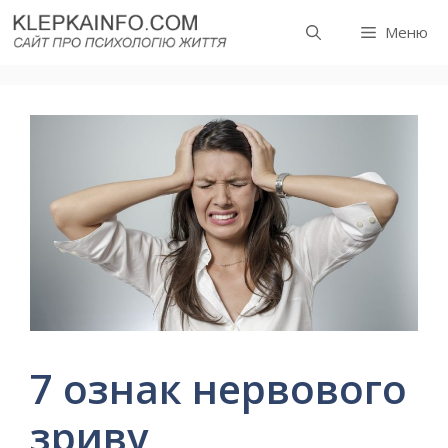
Перейти
Меню
до
вмісту
7 ознак нервового
зриву