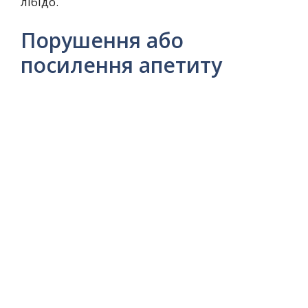
лібідо.
Порушення або
посилення апетиту