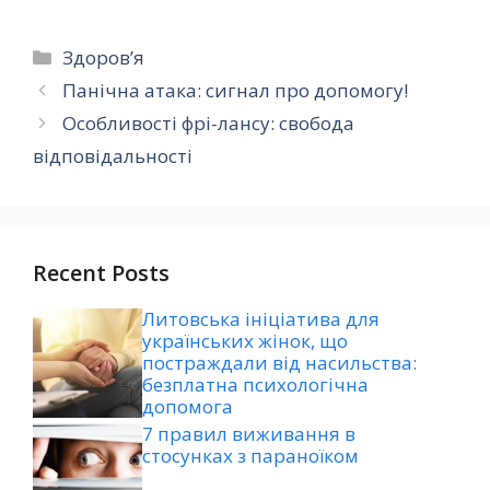
Категорії
Здоров’я
Панічна атака: сигнал про допомогу!
Особливості фрі-лансу: свобода
відповідальності
Recent Posts
Литовська ініціатива для
українських жінок, що
постраждали від насильства:
безплатна психологічна
допомога
7 правил виживання в
стосунках з параноїком