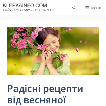
Перейти
Меню
до
вмісту
Радісні рецепти
від весняної