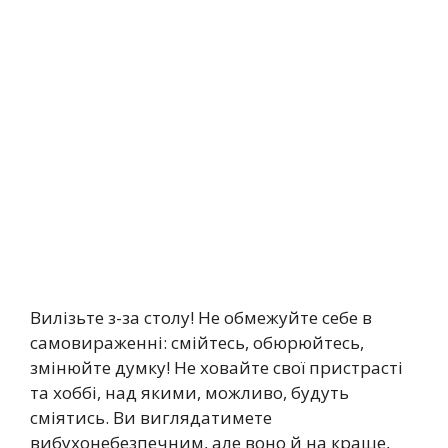
Вилізьте з-за столу! Не обмежуйте себе в
самовираженні: смійтесь, обюрюйтесь,
змінюйте думку! Не ховайте свої пристрасті
та хоббі, над якими, можливо, будуть
сміятись. Ви виглядатимете
вибухонебезпечним, але воно й на краще,