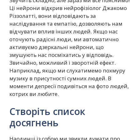
Звучить складно, але зараз ми все пояснимо!
Ці нейрони відкрив нейрофізіолог Джакомо
Різзолатті, вони відповідають за
наслідування та емпатію, дозволяють нам
відчувати вплив інших людей. Якщо нас
оточують радісні люди, ми автоматично
активуємо дзеркальні нейрони, що
змушують нас посміхатись у відповідь.
Звичайно, можливий і зворотній ефект.
Наприклад, якщо ми слухатимемо похмуру
музику в присутності сумних людей. В
моменти депресії подивіться на фото людей,
котрих ви любите.
Створіть список
досягнень
Наодинці із собою ми звикли думати про