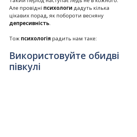
Такий період наступає ледь не в кожного.
Але провідні
психологи
дадуть кілька
цікавих порад, як побороти весняну
депресивність
.
Тож
психологія
радить нам таке:
Використовуйте обидві
півкулі