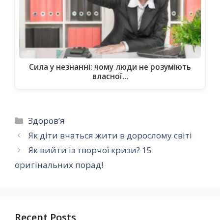
Сила у незнанні: чому люди не розуміють
власної…
Категорії
Здоров’я
Як діти вчаться жити в дорослому світі
Як вийти із творчої кризи? 15
оригінальних порад!
Recent Posts