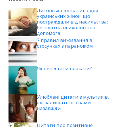
Литовська ініціатива для
українських жінок, що
постраждали від насильства:
безплатна психологічна
допомога
7 правил виживання в
стосунках з параноїком
Як перестати плакати?
Улюблені цитати з мультиків,
які залишаться з вами
назавжди
Цитати про позитивне