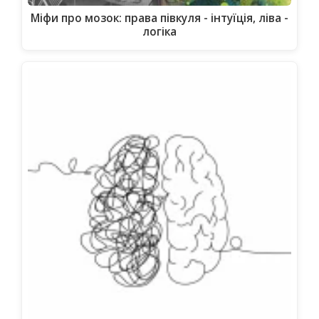
Міфи про мозок: права півкуля - інтуїція, ліва -
логіка