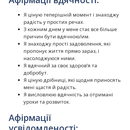
Я ціную теперішній момент і знаходжу
радість у простих речах.
З кожним днем ​​у мене стає все більше
причин бути вдячною/им.
Я знаходжу прості задоволення, які
пропонує життя прямо зараз, і
насолоджуюся ними.
Я вдячний за своє здоров’я та
добробут.
Я ціную дрібниці, які щодня приносять
мені щастя й радість.
Я висловлюю вдячність за отримані
уроки та розвиток.
Афірмації
усвідомленості: