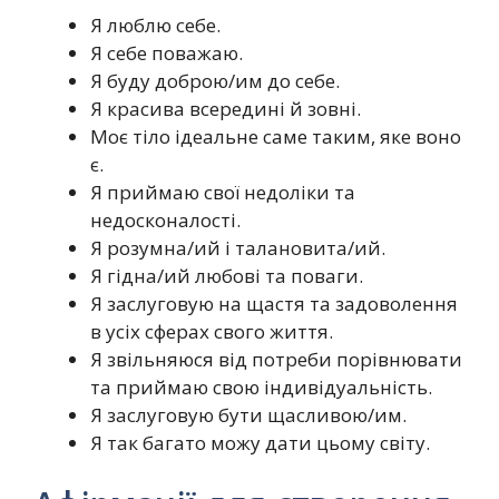
Я люблю себе.
Я себе поважаю.
Я буду доброю/им до себе.
Я красива всередині й зовні.
Моє тіло ідеальне саме таким, яке воно
є.
Я приймаю свої недоліки та
недосконалості.
Я розумна/ий і талановита/ий.
Я гідна/ий любові та поваги.
Я заслуговую на щастя та задоволення
в усіх сферах свого життя.
Я звільняюся від потреби порівнювати
та приймаю свою індивідуальність.
Я заслуговую бути щасливою/им.
Я так багато можу дати цьому світу.