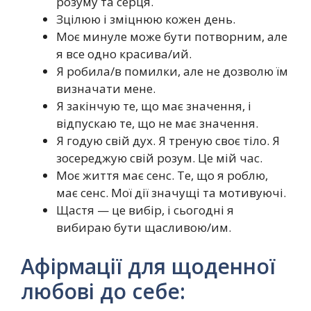
розуму та серця.
Зцілюю і зміцнюю кожен день.
Моє минуле може бути потворним, але
я все одно красива/ий.
Я робила/в помилки, але не дозволю їм
визначати мене.
Я закінчую те, що має значення, і
відпускаю те, що не має значення.
Я годую свій дух. Я треную своє тіло. Я
зосереджую свій розум. Це мій час.
Моє життя має сенс. Те, що я роблю,
має сенс. Мої дії значущі та мотивуючі.
Щастя — це вибір, і сьогодні я
вибираю бути щасливою/им.
Афірмації для щоденної
любові до себе: