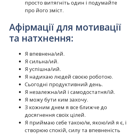
просто витягніть один і подумайте
про його зміст.
Афірмації для мотивації
та натхнення:
Я впевнена/ий.
Я сильна/ий.
Я успішна/ий.
Я надихаю людей своєю роботою.
Сьогодні продуктивний день.
Я незалежна/ий і самодостатня/ій.
Я можу бути ким захочу.
З кожним днем ​​я все ближче до
досягнення своїх цілей.
Я приймаю себе такою/м, якою/ий я є, і
створюю спокій, силу та впевненість