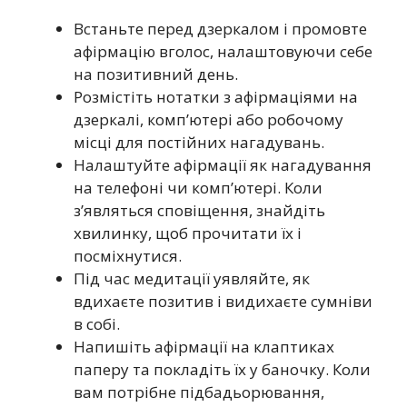
Встаньте перед дзеркалом і промовте
афірмацію вголос, налаштовуючи себе
на позитивний день.
Розмістіть нотатки з афірмаціями на
дзеркалі, комп’ютері або робочому
місці для постійних нагадувань.
Налаштуйте афірмації як нагадування
на телефоні чи комп’ютері. Коли
з’являться сповіщення, знайдіть
хвилинку, щоб прочитати їх і
посміхнутися.
Під час медитації уявляйте, як
вдихаєте позитив і видихаєте сумніви
в собі.
Напишіть афірмації на клаптиках
паперу та покладіть їх у баночку. Коли
вам потрібне підбадьорювання,