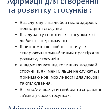
Афірмації для створення
та розвитку стосунків :
Я заслуговую на любов і маю здорові,
повноцінні стосунки.
Я залучаю у своє життя стосунки, які
люблять і підтримують.
Я випромінюю любов і співчуття,
створюючи привабливий простір для
розвитку стосунків.
Я відмовляюся від колишніх моделей
стосунків, які мені більше не служать, і
приймаю нові можливості для любові
та спілкування.
Я гідна/ий відчути глибокі та справжні
зв’язки у своїх стосунках.
Афірмації вдячності: