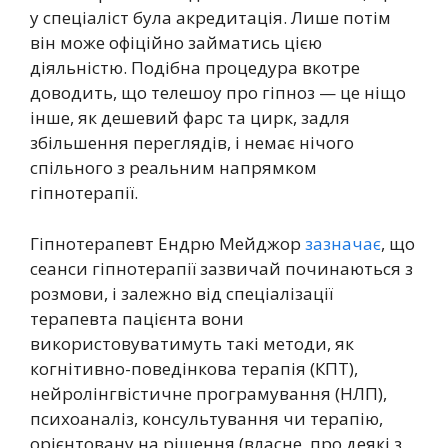
у спеціаліст була акредитація. Лише потім
він може офіційно займатись цією
діяльністю. Подібна процедура вкотре
доводить, що телешоу про гіпноз — це ніщо
інше, як дешевий фарс та цирк, задля
збільшення переглядів, і немає нічого
спільного з реальним напрямком
гіпнотерапії.
Гіпнотерапевт Ендрю Мейджор
зазначає
, що
сеанси гіпнотерапії зазвичай починаються з
розмови, і залежно від спеціалізації
терапевта пацієнта вони
використовуватимуть такі методи, як
когнітивно-поведінкова терапія (КПТ),
нейролінгвістичне програмування (НЛП),
психоаналіз, консультування чи терапію,
орієнтовану на рішення (власне, про деякі з