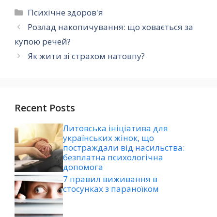
Категорії
Психічне здоров'я
Розлад накопичування: що ховається за
купою речей?
Як жити зі страхом натовпу?
Recent Posts
Литовська ініціатива для
українських жінок, що
постраждали від насильства:
безплатна психологічна
допомога
7 правил виживання в
стосунках з параноїком