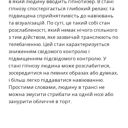
в який людину вводить гіпнотизер. В стані
гіпнозу спостерігається глибокий релакс та
підвищена сприйнятливість до навіювань
та візуалізацій. По суті, це такий собі стан
розслабленості, який немає нічого спільного
з тим дійством, яке зазвичай транслюють по
телебаченню. Цей стан характеризується
зниженням свідомого контролю і
підвищенням підсвідомого контролю. У
стані гіпнозу людина може розслабитися,
зосередитися на певних образах або думках,
і більш легко піддаватися навіюванню.
Простими словами, людину в трансі не
можна змусити стрибати на одній нозі або
занурити обличчя в торт.