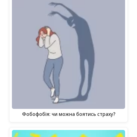
Фобофобія: чи можна боятись страху?