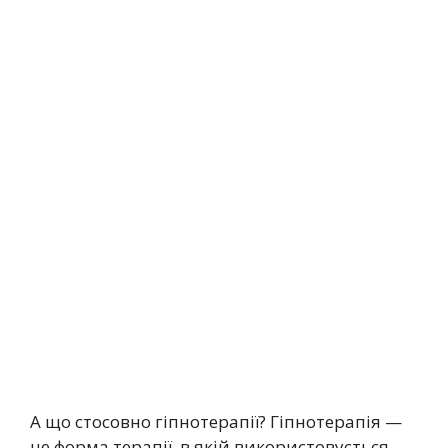
А що стосовно гіпнотерапії? Гіпнотерапія —
це форма терапії, в якій використовується