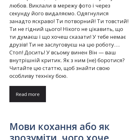
любов. Виклали в мережу фото і через
секунду його видаляємо. Одягнулися
занадто яскраво! Ти потворний! Ти товстий!
Ти не гідний цього! Нікого не цікавить, що
ти думаєш і що хочеш сказати! У тебе немає
друзів! Ти не заслуговуєш на цю роботу….
Стоп! Досить! У всьому винен Він — ваш
внутрішній критик. Як з ним (не) боротися?
Читайте цю статтю, щоб знайти свою
особливу техніку бою.
Read more
Мови кохання або як
зрозуміти, чого хоче