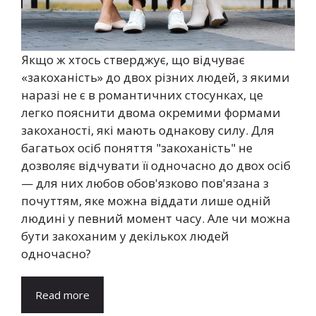
Якщо ж хтось стверджує, що відчуває
«закоханість» до двох різних людей, з якими
наразі не є в романтичних стосунках, це
легко пояснити двома окремими формами
закоханості, які мають однакову силу. Для
багатьох осіб поняття "закоханість" не
дозволяє відчувати її одночасно до двох осіб
— для них любов обов'язково пов'язана з
почуттям, яке можна віддати лише одній
людині у певний момент часу. Але чи можна
бути закоханим у декількох людей
одночасно?
Read more