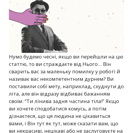
Нумо будемо чесні, якщо ви перейшли на цю
статтю, то ви страждаєте від Нього… Він
сварить вас за маленьку помилку у роботі й
називає вас некомпетентним дурнем? Ви
поставили собі мету, наприклад, схуднути до
літа, але він відразу відбиває бажанням
своїм: “Ти лінива задня частина тіла!” Якщо
ви хочете сподобатися комусь, а потім
дізнаєтеся, що ця людина не цікавиться
вами, і Він тут як тут, може сказати вам, що
ви некрасиві, нецікаві або не заслуговуєте на