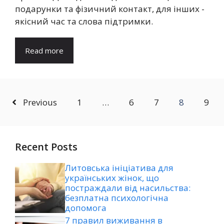
подарунки та фізичний контакт, для інших -
якісний час та слова підтримки.
Read more
Previous
1
…
6
7
8
9
Recent Posts
Литовська ініціатива для
українських жінок, що
постраждали від насильства:
безплатна психологічна
допомога
7 правил виживання в